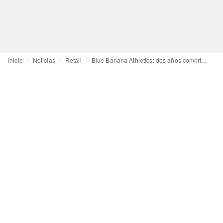
Inicio
Noticias
Retail
Blue Banana Athletics: dos años convirtiendo deporte y comunidad en ventaja competitiva