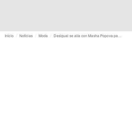
Inicio
Noticias
Moda
Desigual se alía con Masha Popova para reinterpretar su archivo y acelerar su crecimiento en Reino Unido