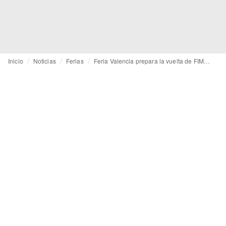
Inicio
Noticias
Ferias
Feria Valencia prepara la vuelta de FIMI del 21 al 23 de enero