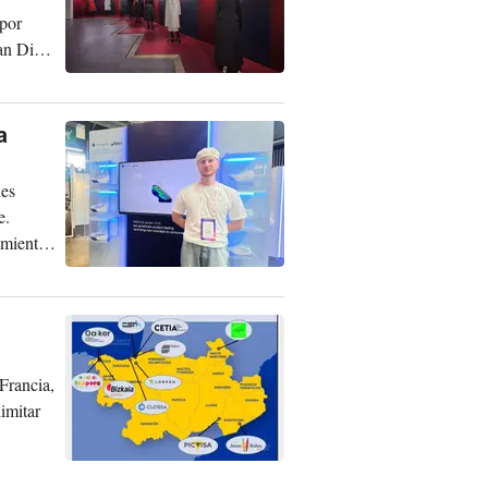
 por
an Dior
a
nes
e.
amienta
 Francia,
limitar