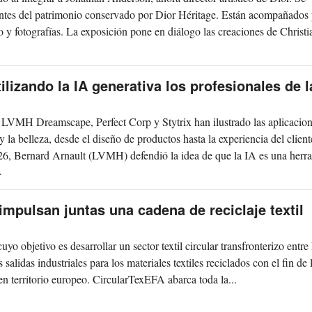
ntes del patrimonio conservado por Dior Héritage. Están acompañados
 y fotografías. La exposición pone en diálogo las creaciones de Christi
ilizando la IA generativa los profesionales de l
 LVMH Dreamscape, Perfect Corp y Stytrix han ilustrado las aplicacio
 la belleza, desde el diseño de productos hasta la experiencia del client
6, Bernard Arnault (LVMH) defendió la idea de que la IA es una herr
.
impulsan juntas una cadena de reciclaje textil
 objetivo es desarrollar un sector textil circular transfronterizo entre
alidas industriales para los materiales textiles reciclados con el fin de 
en territorio europeo. CircularTexEFA abarca toda la...