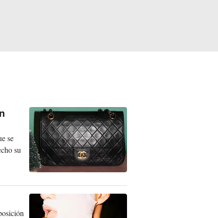
en
ue se
echo su
posición