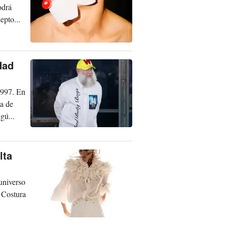
odrá
epto...
dad
1997. En
ia de
gú...
lta
universo
 Costura