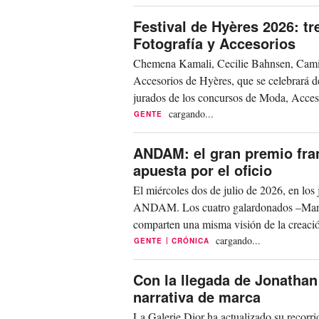
Festival de Hyères 2026: t
Fotografía y Accesorios
Chemena Kamali, Cecilie Bahnsen, Camille
Accesorios de Hyères, que se celebrará de
jurados de los concursos de Moda, Acces
Kamali,...
cargando...
GENTE
ANDAM: el gran premio fra
apuesta por el oficio
El miércoles dos de julio de 2026, en los 
ANDAM. Los cuatro galardonados –Mari
comparten una misma visión de la creación
el...
cargando...
|
GENTE
CRÓNICA
Con la llegada de Jonathan
narrativa de marca
La Galerie Dior ha actualizado su recorrid