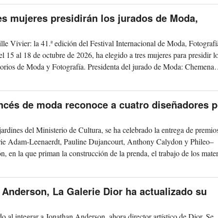
res mujeres presidirán los jurados de Moda,
 Vivier: la 41.ª edición del Festival Internacional de Moda, Fotografí
l 15 al 18 de octubre de 2026, ha elegido a tres mujeres para presidir l
orios de Moda y Fotografía. Presidenta del jurado de Moda: Chemena
ncés de moda reconoce a cuatro diseñadores p
jardines del Ministerio de Cultura, se ha celebrado la entrega de premio
e Adam-Leenaerdt, Pauline Dujancourt, Anthony Calydon y Phileo–
, en la que priman la construcción de la prenda, el trabajo de los mater
 Anderson, La Galerie Dior ha actualizado su
o al integrar a Jonathan Anderson, ahora director artístico de Dior. Se