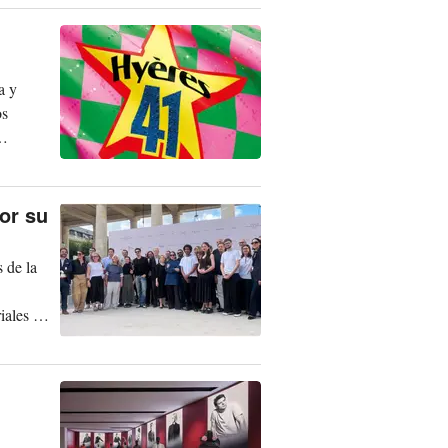
a y
os
or su
s de la
iales y