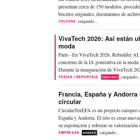
presentan cerca de 150 modelos, procede
bocetos originales, documentos de archivo
y...
cargando...
CULTURA
VivaTech 2026: Así están ut
moda
París - En VivaTech 2026, Rebuilder AI,
concretas de la IA generativa en la moda y
Durante la inauguración de VivaTech 202
de...
cargando..
|
FERIAS
REPORTAJE
FEATURED
Francia, España y Andorra 
circular
CircularTexEFA es un proyecto europeo cuyo
España y Andorra. El reto es crear nuevas s
su exportación y reforzar su valorización 
cargando...
EMPRESAS
MEMBER