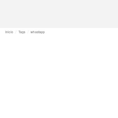
Inicio
Tags
whastapp