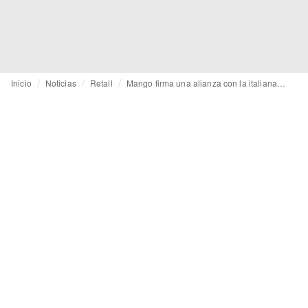
Inicio
Noticias
Retail
Mango firma una alianza con la italiana Coin, que aprueba una ampliación de capital de hasta 30 millones de euros