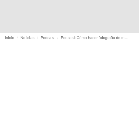
Inicio
Noticias
Podcast
Podcast: Cómo hacer fotografía de moda con Jm2Foto (Conociendo moda Slow)