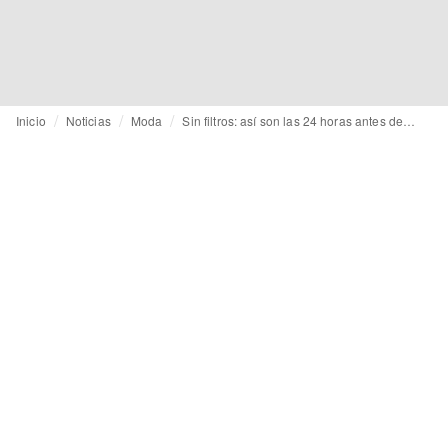
Inicio
Noticias
Moda
Sin filtros: así son las 24 horas antes de presentar una colección en el taller de Luis de Javier