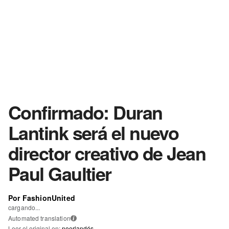
Confirmado: Duran
Lantink será el nuevo
director creativo de Jean
Paul Gaultier
Por FashionUnited
cargando...
Automated translation
i
Leer el original en:
neerlandés