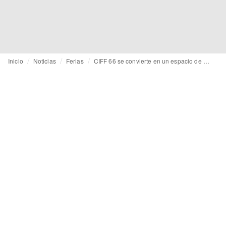
Inicio
Noticias
Ferias
CIFF 66 se convierte en un espacio de referencia para marcas que afinan su posicionamiento