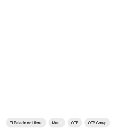
El Palacio de Hierro
Marni
OTB
OTB Group