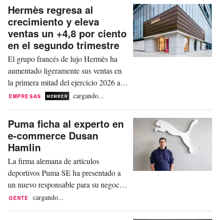
ingresos para el conjunto del año. En...
Hermès regresa al
crecimiento y eleva
ventas un +4,8 por ciento
en el segundo trimestre
El grupo francés de lujo Hermès ha
aumentado ligeramente sus ventas en
la primera mitad del ejercicio 2026 a
pesar de los efectos negativos de las
cargando...
EMPRESAS
MEMBER
divisas, superando las expectativas del
mercado. El beneficio se mantuvo
Puma ficha al experto en
prácticamente sin cambios en la
e-commerce Dusan
comparación interanual. Así se
Hamlin
desprende de las últimas cifras
La firma alemana de artículos
publicadas por la empresa este...
deportivos Puma SE ha presentado a
un nuevo responsable para su negocio
online. Este miércoles, la compañía ha
cargando...
GENTE
anunciado que Dusan Hamlin asume
con efecto inmediato el recién creado