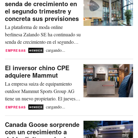
senda de crecimiento en
considera que la empresa, que
el segundo trimestre y
actualmente se enfrenta a una oferta de
concreta sus previsiones
adquisición por parte del minorista
La plataforma de moda online
británico...
berlinesa Zalando SE ha continuado su
senda de crecimiento en el segundo
trimestre del ejercicio 2026. Este
cargando...
EMPRESAS
MEMBER
martes, la compañía ha anunciado un
notable aumento de sus ingresos y un
El inversor chino CPE
incremento del beneficio operativo. Al
adquiere Mammut
mismo tiempo, la dirección se ha
La empresa suiza de equipamiento
mostrado algo más cauta de cara al
outdoor Mammut Sports Group AG
resto del año y ha concretado...
tiene un nuevo propietario. El jueves,
el especialista en deportes de montaña
cargando...
EMPRESAS
MEMBER
ha anunciado que la firma de inversión
china CPE ha firmado un acuerdo para
Canada Goose sorprende
la adquisición de Mammut a Jacobs
con un crecimiento a
Capital. CPE apoyará a Mammut “para