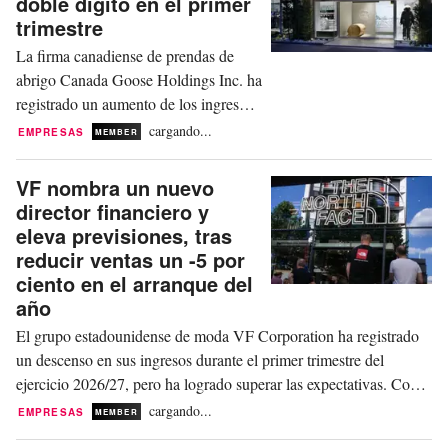
doble dígito en el primer
acelerar su crecimiento global,
trimestre
especialmente en Asia y...
La firma canadiense de prendas de
abrigo Canada Goose Holdings Inc. ha
registrado un aumento de los ingresos
de dos dígitos en el primer trimestre
cargando...
EMPRESAS
MEMBER
del ejercicio 2026/27, superando las
expectativas del mercado gracias,
VF nombra un nuevo
sobre todo, al fuerte crecimiento en
director financiero y
China. Las pérdidas del especialista en
eleva previsiones, tras
chaquetas de plumas con sede en
reducir ventas un -5 por
Toronto fueron...
ciento en el arranque del
año
El grupo estadounidense de moda VF Corporation ha registrado
un descenso en sus ingresos durante el primer trimestre del
ejercicio 2026/27, pero ha logrado superar las expectativas. Como
resultado, la empresa matriz de marcas como The North Face,
cargando...
EMPRESAS
MEMBER
Vans y Timberland ha elevado este miércoles su previsión de