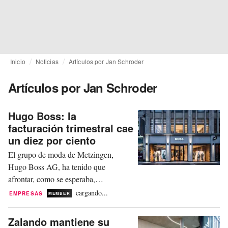
Inicio
Noticias
Artículos por Jan Schroder
Artículos por Jan Schroder
Hugo Boss: la
facturación trimestral cae
un diez por ciento
El grupo de moda de Metzingen,
Hugo Boss AG, ha tenido que
afrontar, como se esperaba,
importantes pérdidas en su facturación
cargando...
EMPRESAS
MEMBER
y beneficios durante el segundo
trimestre del ejercicio fiscal 2026. Sin
Zalando mantiene su
embargo, el CEO Daniel Grieder