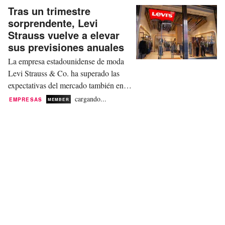
“Business Units” (BU) Sportstyle y Core. La...
Tras un trimestre
sorprendente, Levi
Strauss vuelve a elevar
sus previsiones anuales
La empresa estadounidense de moda
Levi Strauss & Co. ha superado las
expectativas del mercado también en el
segundo trimestre de su ejercicio fiscal
cargando...
EMPRESAS
MEMBER
2025/26. A la vista de estos resultados
inesperadamente sólidos, el
especialista en denim ha elevado de
nuevo sus previsiones anuales el
miércoles por la noche. En los tres
meses finalizados el 31...