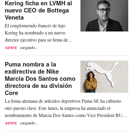
Kering ficha en LVMH al
puesto de Vice President E-
nuevo CEO de Bottega
Commerce. En este cargo, reportará
Veneta
directamente al Chief Commercial
El conglomerado francés de lujo
Officer (CCO), Matthias Bäumer, e...
Kering ha nombrado a un nuevo
director ejecutivo para su firma de
moda Bottega Veneta. Este miércoles,
cargando...
GENTE
el grupo ha anunciado la designación
de Romain Spitzer como CEO de la
Puma nombra a la
marca italiana, en sustitución de
exdirectiva de Nike
Bartolomeo Rongone, quien había
Marcia Dos Santos como
dejado la compañía a finales de marzo
directora de su división
y se había incorporado a Moncler
Core
como...
La firma alemana de artículos deportivos Puma SE ha cubierto
otro puesto clave. Este lunes, la empresa ha anunciado el
nombramiento de Marcia Dos Santos como Vice President BU
Core. Este nombramiento se produce tras una reforma estructural
cargando...
GENTE
en la que Puma había introducido equipos separados para las