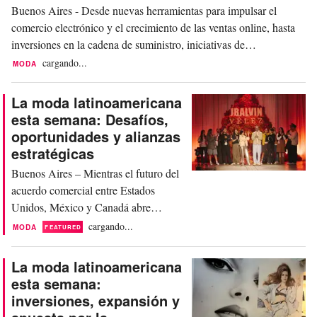
Buenos Aires - Desde nuevas herramientas para impulsar el
comercio electrónico y el crecimiento de las ventas online, hasta
inversiones en la cadena de suministro, iniciativas de
sostenibilidad que toman cada vez más fuerza y planes de
cargando...
MODA
expansión de marcas internacionales fueron algunos de los
movimientos más relevantes de la semana. Estas fueron...
La moda latinoamericana
esta semana: Desafíos,
oportunidades y alianzas
estratégicas
Buenos Aires – Mientras el futuro del
acuerdo comercial entre Estados
Unidos, México y Canadá abre
interrogantes para la industria textil de
cargando...
MODA
FEATURED
la región, Colombiamoda acelera sus
preparativos con una apuesta por
La moda latinoamericana
integrar creatividad, cultura y
esta semana:
negocios. Al mismo tiempo, nuevas
inversiones, expansión y
alianzas fortalecen la proyección