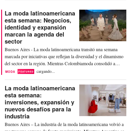
La moda latinoamericana
esta semana: Negocios,
identidad y expansión
marcan la agenda del
sector
Buenos Aires - La moda latinoamericana transitó una semana
marcada por iniciativas que reflejan la diversidad y el dinamismo
del sector en la región. Mientras Colombiamoda consolidó a
Medellín como uno de los principales centros de negocios de
cargando...
MODA
FEATURED
América Latina, Colombia reforzó su estrategia para posicionarse
como proveedor de las cadenas globales...
La moda latinoamericana
esta semana:
inversiones, expansión y
nuevos desafíos para la
industria
Buenos Aires – La industria de la moda latinoamericana volvió a