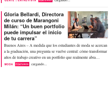
|
GENTE
ENTREVISTA
FEATURED
promocionar colecciones a través de redes sociales, conectarse
con fabricantes online e incluso...
Gloria Bellardi, Directora
de curso de Marangoni
Milán: “Un buen portfolio
puede impulsar el inicio
de tu carrera”
Buenos Aires – A medida que los estudiantes de moda se acercan
a la graduación, una pregunta se vuelve central: cómo transformar
años de trabajo creativo en un portfolio que realmente abra
puertas. En una industria en constante avance, donde la
cargando...
MODA
FEATURED
creatividad por sí sola ya no alcanza, el portfolio se convirtió en
mucho más que una vidriera: es una...