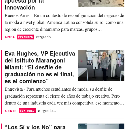
apuesta por la
internacional del talento...
innovación
Buenos Aires – En un contexto de reconfiguración del negocio de
la moda a nivel global, América Latina consolida su rol como una
región de creciente dinamismo para marcas, grupos
internacionales y plataformas de retail. La combinación de
cargando...
MODA
FEATURED
expansión geográfica, inversiones en infraestructura, alianzas
estratégicas y apuestas por nuevos formatos...
Eva Hughes, VP Ejecutiva
del Istituto Marangoni
Miami: “El desfile de
graduación no es el final,
es el comienzo”
Entrevista - Para muchos estudiantes de moda, su desfile de
graduación representa el cierre de años de trabajo creativo. Pero
dentro de una industria cada vez más competitiva, ese momento
también puede convertirse en la primera gran oportunidad
cargando...
GENTE
FEATURED
profesional. Frente a prensa, compradores, ejecutivos, estilistas y
marcas, los jóvenes diseñadores no...
“Los Sí y los No” para