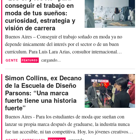
conseguir el trabajo en
moda de tus sueños:
curiosidad, estrategia y
visión de carrera
Buenos Aires – Conseguir el trabajo soñado en moda ya no
depende únicamente del interés por el sector o de un buen
currículum. Para Luis Lara Arias, consultor internacional
especializado en retail y estrategia, hoy las empresas buscan
cargando...
GENTE
FEATURED
perfiles mucho más preparados, con conocimiento real de la
industria y capacidad para entender cómo funciona el...
Simon Collins, ex Decano
de la Escuela de Diseño
Parsons: “Una marca
fuerte tiene una historia
fuerte”
Buenos Aires - Para los estudiantes de moda que sueñan con
lanzar su propia marca después de graduarse, la industria nunca
fue tan accesible, ni tan competitiva. Hoy, los jóvenes creativos
pueden construir una marca directamente desde sus teléfonos,
cargando...