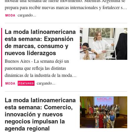
mostrar una semana de fuerte movimiento. Mientras Argentina se
prepara para recibir nuevas marcas internacionales y fortalecer su
oferta comercial, Chile consolida iniciativas vinculadas a la
cargando...
MODA
sostenibilidad. En México, una alianza busca abrir más
oportunidades para los diseñadores...
La moda latinoamericana
esta semana: Expansión
de marcas, consumo y
nuevos liderazgos
Buenos Aires - La semana dejó un
panorama que refleja las distintas
dinámicas de la industria de la moda
en la región. Colombia reforzó su
cargando...
MODA
FEATURED
apuesta por la economía creativa con
el nombramiento de Silvia Tcherassi
La moda latinoamericana
como Embajadora honorífica de la
esta semana: Comercio,
Moda, la Creatividad y la Identidad.
innovación y nuevos
Por su parte, la firma peruana AYNI
negocios impulsan la
fue elegida para cerrar...
agenda regional